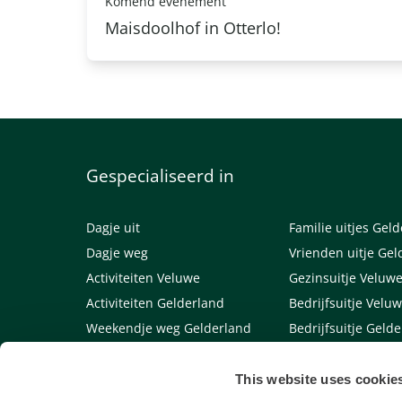
Komend evenement
Maisdoolhof in Otterlo!
Gespecialiseerd in
Dagje uit
Familie uitjes Gel
Dagje weg
Vrienden uitje Gel
Activiteiten Veluwe
Gezinsuitje Veluw
Activiteiten Gelderland
Bedrijfsuitje Velu
Weekendje weg Gelderland
Bedrijfsuitje Geld
Weekendje weg Veluwe
Links
This website uses cookie