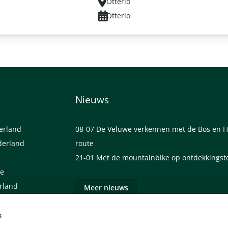
Otterlo
Otterlo
Nieuws
derland
08-07
De Veluwe verkennen met de Bos en H
derland
route
e
21-01
Met de mountainbike op ontdekkingst
we
erland
Meer nieuws
s