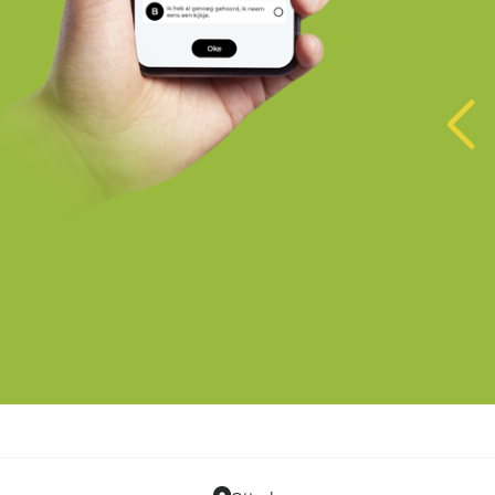
Kapel Staverden
Ermelo
Oliemolen Eerbeek
Eerbeek