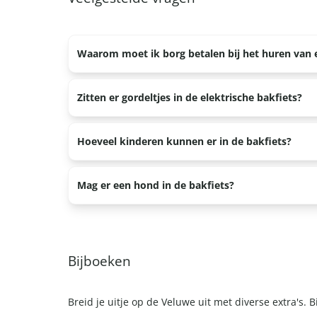
Waarom moet ik borg betalen bij het huren van e
We willen dat iedereen veilig en netjes omgaat m
Zitten er gordeltjes in de elektrische bakfiets?
een E-chopper, E-loopfiets of bakfiets een borg. Di
schade ontstaat tijdens het gebruik.
Ja, er zitten twee gordeltjes in de bakfiets. Er is
Hoeveel kinderen kunnen er in de bakfiets?
"Goed geregeld, superleuk o
Er kunnen twee kinderen in de bakfiets.
Mag er een hond in de bakfiets?
Ja, er kunnen maximaal twee honden mee in de bakf
hond wil niet mee, dan blijft de reservering gewo
Bijboeken
gebruik van de bakfiets.
Breid je uitje op de Veluwe uit met diverse extra's. 