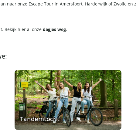
 dan naar onze
Escape Tour in Amersfoort
,
Harderwijk
of
Zwolle
en z
t. Bekijk hier al onze
dagjes weg
.
we:
Tandemtocht