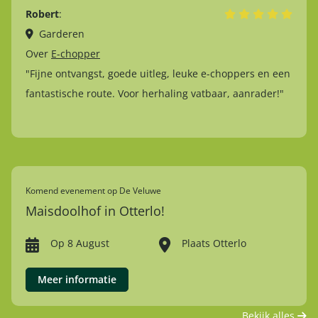
Robert
:
Pe
Garderen
Over
E-chopper
O
"Fijne ontvangst, goede uitleg, leuke e-choppers en een
"W
fantastische route. Voor herhaling vatbaar, aanrader!"
Komend evenement op De Veluwe
Maisdoolhof in Otterlo!
Op 8 August
Plaats Otterlo
Meer informatie
Bekijk alles