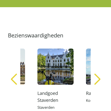
Bezienswaardigheden
s Het Loo
Landgoed
Radio Kootw
Staverden
oorn
Kootwijk
Staverden