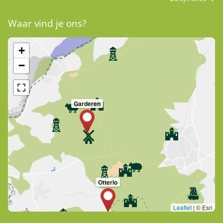
Waar vind je ons?
+
−
Garderen
Otterlo
Leaflet
|
© Esri