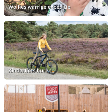
Wolfies warrige expeditie
Kinderfiets huren