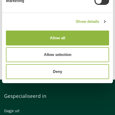
Marketing
23
24
25
26
27
28
29
30
31
Show details
Allow all
Allow selection
Deny
Gespecialiseerd in
Dagje uit