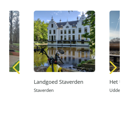
ek
Landgoed Staverden
Het Udd
Staverden
Uddel