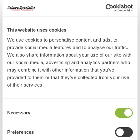
oliemolen, een uniek stukje Veluws erfgoed. Hier ervaart u
hoe vrijwillige molenaars met passie lijnzaad tot olie slaan,
zoals dat al sinds de 19e eeuw gebeurt. Tijdens uw bezoek
This website uses cookies
krijgt u deskundige uitleg over dit bijzondere ambacht, dat in
We use cookies to personalise content and ads, to
2024 werd toegevoegd aan het immaterieel erfgoed van
provide social media features and to analyse our traffic.
Nederland. U ziet de imposante molenstenen in actie en
We also share information about your use of our site with
ontdekt de rijke geschiedenis van olieslaan op de Veluwe.
our social media, advertising and analytics partners who
may combine it with other information that you’ve
Combineer Veluws erfgoed met een
provided to them or that they’ve collected from your use
of their services.
fietstocht in Eerbeek
De oliemolen is een perfecte tussenstop tijdens een fietstocht
door de prachtige Veluwe. Ontdek onze ruime keuze aan
Consent
Necessary
Selection
fietsen
bij de Veluwe Specialist en plan een mooie route langs
dit stukje geschiedenis.
Preferences