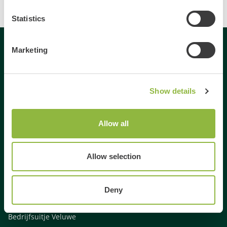
Statistics
Marketing
Gespecialiseerd in
Dagje uit
Show details
Dagje weg
Activiteiten Veluwe
Allow all
Activiteiten Gelderland
Weekendje weg Gelderland
Allow selection
Weekendje weg Veluwe
Familie uitjes Gelderland
Vrienden uitje Gelderland
Deny
Gezinsuitje Veluwe
Bedrijfsuitje Veluwe