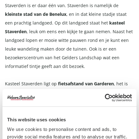
Staverden is er daar één van. Staverden is namelijk de
kleinste stad van de Benelux
, en in dat kleine stadje staat
een prachtig landgoed. Op dit landgoed staat het
kasteel
Staverden
, leuk om eens een kijkje te gaan nemen. Naast het
landgoed lopen er mooie witte pauwen rond en je kunt een
leuke wandeling maken door de tuinen. Ook is er een
bezoekerscentrum van het Gelders Landschap wat een
informatief tintje geeft aan dit bezoek.
Kasteel Staverden ligt op
fietsafstand van Garderen
, het is
dan ook onderdeel van veel verschillende routes. Onder meer
de routes op een
loopfiets
of
E-Chopper
gaat langs landgoed
Staverden. Een bezoekje aan Staverden is perfect te
combineren met een
leuke route over de Veluwe
! Klik
hier
This website uses cookies
voor meer informatie over Landgoed Staverden.
We use cookies to personalise content and ads, to
provide social media features and to analyse our traffic.