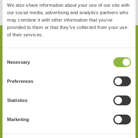
We also share information about your use of our site with
our social media, advertising and analytics partners who
may combine it with other information that you’ve
provided to them or that they’ve collected from your use
of their services.
Fietsroute langs Landgoed Staverden?
Consent
Bekijk welke fietsroute(s) je kunt nemen en vanaf welke
Necessary
Selection
locatie je kan vertrekken:
Preferences
Kastelenroute
Vertrek vanuit: Harderwijk
Statistics
Dit is de perfecte route voor fietsers die veel wil zien
tijdens hun tocht. Het is een mooie afwisseling van
bossen, heide, een indrukwekkende zandver...
Marketing
Meer over deze route