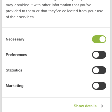
may combine it with other information that you’ve
Wim
provided to them or that they’ve collected from your use
6 augustus 2026
of their services.
Over
Elektrische fietsen
Locatie
Garderen
Consent
Necessary
Selection
Gezellig winkel vriendelijk personeel en goede uit over
de fiets
Preferences
Tiny
Statistics
5 augustus 2026
Over
E-chopper
Locatie
Otterlo
Marketing
Super leuk. Was goed geregeld, mooie route
Show details