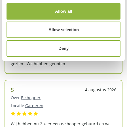
Allow all
Kimberly
4 augustus 2026
Over
Elektrische fietsen
Locatie
Garderen
Allow selection
Mooie goeie fietsen geleend, afstand van 56 km zonder
Deny
problemen met een route van hun. Mooie plekjes
gezien ! We hebben genoten
S
4 augustus 2026
Over
E-chopper
Locatie
Garderen
Wij hebben nu 2 keer een e-chopper gehuurd en we