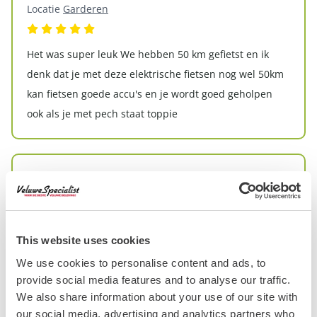
Locatie
Garderen
Het was super leuk We hebben 50 km gefietst en ik
denk dat je met deze elektrische fietsen nog wel 50km
kan fietsen goede accu's en je wordt goed geholpen
ook als je met pech staat toppie
Robert
6 augustus 2026
Over
E-chopper
Locatie
Garderen
This website uses cookies
We use cookies to personalise content and ads, to
Fijne ontvangst, goede uitleg, leuke e-choppers en een
provide social media features and to analyse our traffic.
fantastische route. Voor herhaling vatbaar, aanrader!
We also share information about your use of our site with
our social media, advertising and analytics partners who