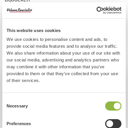
Breid je uitje op de Veluwe uit met diverse extra's. Bij het
reserveren kan je de volgende items toevoegen:
This website uses cookies
We use cookies to personalise content and ads, to
Prison Island Veluwe
provide social media features and to analyse our traffic.
We also share information about your use of our site with
our social media, advertising and analytics partners who
may combine it with other information that you’ve
provided to them or that they’ve collected from your use
Komend evenement
of their services.
Maisdoolhof in Otterlo!
Op
Plaats
Consent
8 August
Otterlo
Necessary
Selection
Meer informatie
Alle evenementen
Preferences