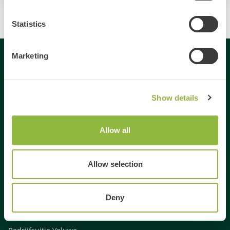
Statistics
Marketing
Gespecialiseerd in
Show details
Dagje uit
Dagje weg
Activiteiten Veluwe
Allow all
Activiteiten Gelderland
Weekendje weg Gelderland
Allow selection
Weekendje weg Veluwe
Familie uitjes Gelderland
Deny
Vrienden uitje Gelderland
Gezinsuitje Veluwe