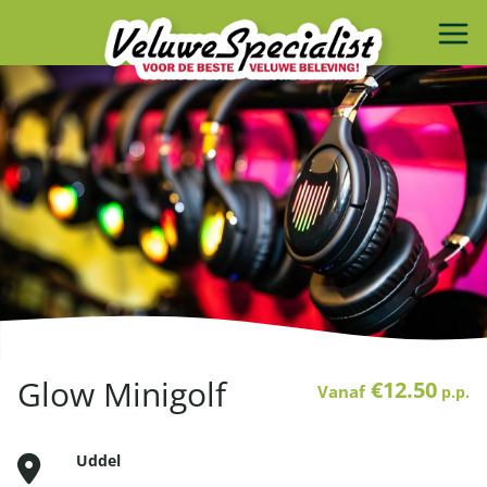
Glow Minigolf
€12.50
Vanaf
p.p.
Uddel