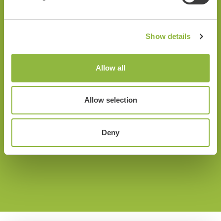
Show details
Landgoed Staverden
Het U
Allow all
Staverden
Uddel
Allow selection
Deny