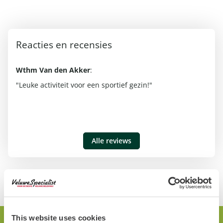
Reacties en recensies
Wthm Van den Akker
:
Wi
ne
"Leuke activiteit voor een sportief gezin!"
"Su
mo
Alle reviews
This website uses cookies