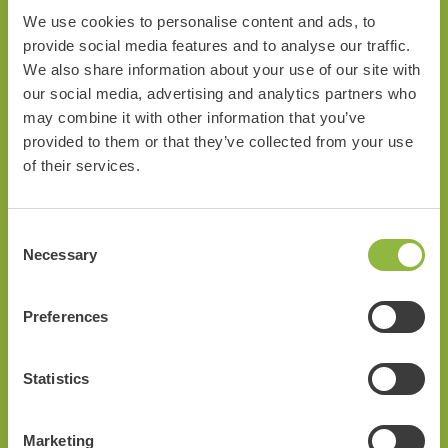
We use cookies to personalise content and ads, to
Interactieve Route
provide social media features and to analyse our traffic.
We also share information about your use of our site with
Bij de Veluwe Specialist ga je altijd op pad met een gratis
our social media, advertising and analytics partners who
may combine it with other information that you’ve
route. Dit kan een klassieke route zijn op papier of een
provided to them or that they’ve collected from your use
interactieve route via de app op je smartphone. Kies voor de
of their services.
informatieve variant met highlights of de hilarische fungame.
Goed voor extra vermaak onderweg!
Consent
Necessary
Selection
Bezienswaardigheden in de buurt
Preferences
Statistics
Marketing