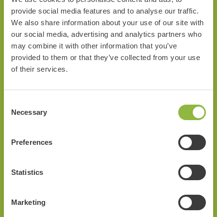
provide social media features and to analyse our traffic.
Bij de Veluwe Specialist ga je altijd op pad met een gratis
We also share information about your use of our site with
our social media, advertising and analytics partners who
route. Dit kan een klassieke route zijn op papier of een
may combine it with other information that you’ve
interactieve route via de app op je smartphone. Kies voor de
provided to them or that they’ve collected from your use
informatieve variant met highlights of de hilarische fungame.
of their services.
Goed voor extra vermaak onderweg!
Consent
Bezienswaardigheden in de buurt
Necessary
Selection
Preferences
Statistics
Marketing