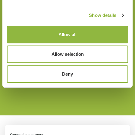
Show details
Landgoed Staverden
Het U
Staverden
Uddel
Allow all
Allow selection
Deny
Komend evenement