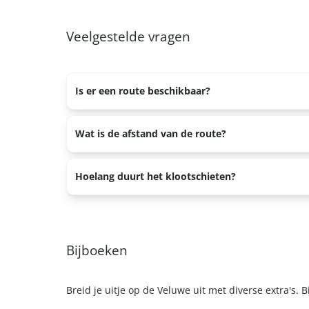
Veelgestelde vragen
Mathilda
"Echopperroute ging niet via
Is er een route beschikbaar?
maar via knooppuntenroute.
laat dan de knooppuntenapp
Ja, je krijgt van ons de speluitleg en daarbij een 
Wat is de afstand van de route?
(gelukkig had ik die zelf al).
verdere begeleiding.
aan de korte kant, 17km voor
De route is ongeveer 3,5 km lang.
Hoelang duurt het klootschieten?
Geef gasten een keuze tussen
Het klootschieten duurt 1,5 uur, maar u mag de m
onderweg bijv. een picknick inlassen of de kids eve
Bijboeken
Breid je uitje op de Veluwe uit met diverse extra's. 