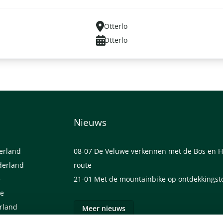
Otterlo
Otterlo
Nieuws
derland
08-07
De Veluwe verkennen met de Bos en H
derland
route
e
21-01
Met de mountainbike op ontdekkingst
we
erland
Meer nieuws