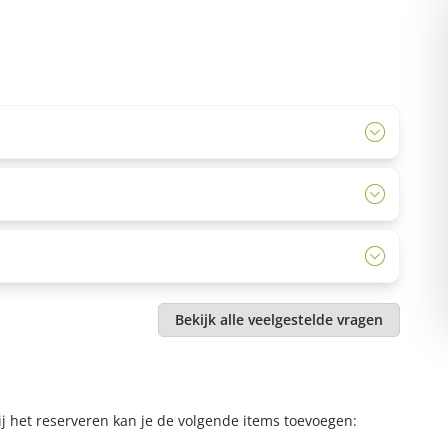
Karin
 de app Loquiz,
"We hebben genoten ook omdat het weer
 Prima hoor, maar
super was. En echt iets voor alle leeftijden.
 downloaden...
Bedankt "
scoreformulier en route. Hierna ga je zelf op pad zonder
 Route was wel erg
 anderhalf uur.
..."
aterialen 3 uur in u bezit houden. Op deze manier kunt u
Bekijk alle veelgestelde vragen
n lekker laten spelen in het bos.
Bij het reserveren kan je de volgende items toevoegen: