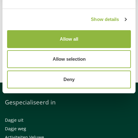
Show details
Komend
evenement
Otterlo
Allow all
Maisdoolhof
Otterlo
in Otterlo!
Allow selection
Deny
Gespecialiseerd in
Dagje uit
Dagje weg
Activiteiten Veluwe