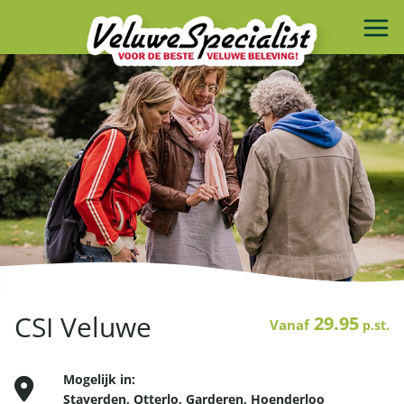
CSI Veluwe
29.95
Vanaf
p.st.
Mogelijk in:
Staverden
,
Otterlo
,
Garderen
,
Hoenderloo