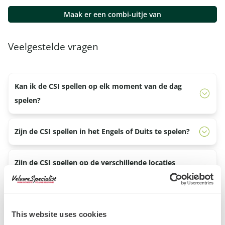
Maak er een combi-uitje van
Veelgestelde vragen
Kan ik de CSI spellen op elk moment van de dag
spelen?
Ja, je kunt zelf bepalen hoe laat en wanneer je de game
Zijn de CSI spellen in het Engels of Duits te spelen?
wilt gaan spelen, doe dit wel overdag. Je speelt de game
op je eigen smartphone en er is geen begeleider
Nee, de game is enkel in het Nederlands beschikbaar.
Zijn de CSI spellen op de verschillende locaties
aanwezig. Door alle instructies te volgen die je per mail
hetzelfde?
ontvangt kan je de game starten wanneer je wilt.
Nee, alle CSI games zijn uniek! Elk CSI spel heeft een
Is het geschikt voor kinderen?
This website uses cookies
eigen verhaallijn, eigen opdrachten en speelt zich af in