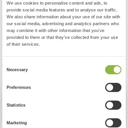
We use cookies to personalise content and ads, to
een andere omgeving. Je kan dus meerdere CSI spellen
De CSI spellen zijn gemaakt voor volwassenen en
Bekijk alle veelgestelde vragen
provide social media features and to analyse our traffic.
spelen.
kinderen vanaf 12 jaar. Dit houdt in dat de raadsels en
We also share information about your use of our site with
Bijboeken
vragen al snel te moeilijk zijn voor kleine kinderen.
our social media, advertising and analytics partners who
Daarbij is de verhaallijn gebaseerd op een moord op de
may combine it with other information that you’ve
locatie waar je bent. Toch vinden sommige kinderen het
Breid je uitje op de Veluwe uit met diverse extra's. Bij het
provided to them or that they’ve collected from your use
of their services.
al heel leuk om af en toe een oplossing te zoeken of te
reserveren kan je de volgende items toevoegen:
navigeren met de smartphone (de game generatie), voor
hen is het misschien leuk om mee te gaan.
Perfect te combineren met een
fietstocht vanuit
Consent
Garderen, Otterlo of Uddel
Necessary
Selection
Preferences
Reacties en recensies
Statistics
Bekijk alle recensies
Marketing