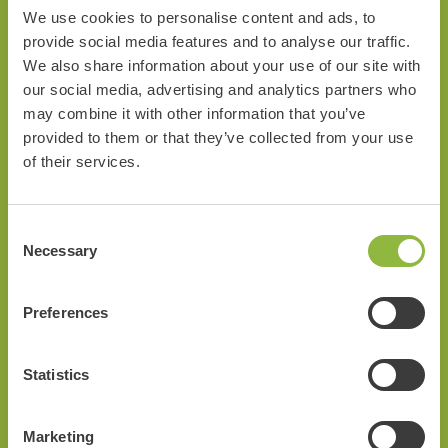
We use cookies to personalise content and ads, to
Interactieve Route
provide social media features and to analyse our traffic.
We also share information about your use of our site with
Bij de Veluwe Specialist ga je altijd op pad met een gratis
our social media, advertising and analytics partners who
route. Dit kan een klassieke route zijn op papier of een
may combine it with other information that you’ve
provided to them or that they’ve collected from your use
interactieve route via de app op je smartphone. Kies voor de
of their services.
informatieve variant met highlights of de hilarische fungame.
Goed voor extra vermaak onderweg!
Consent
Necessary
Bezienswaardigheden in de buurt
Selection
Preferences
Statistics
Marketing