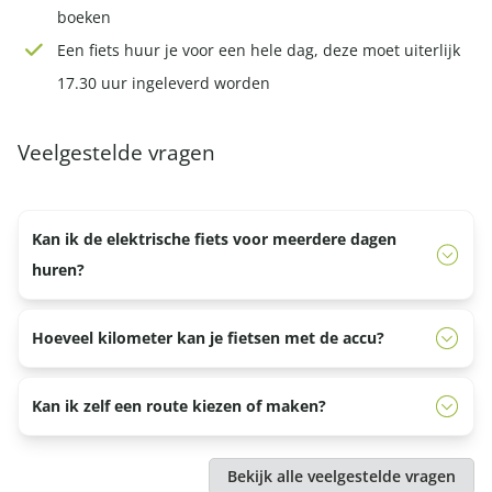
boeken
Een fiets huur je voor een hele dag, deze moet uiterlijk
17.30 uur ingeleverd worden
Veelgestelde vragen
Kan ik de elektrische fiets voor meerdere dagen
huren?
Ja, de prijzen die je op de website ziet zijn per dag. Mocht
Hoeveel kilometer kan je fietsen met de accu?
je de elektrische fiets meerdere dagen willen huren dan
is dat geen probleem. Je krijgt dan de oplader mee zodat
Je kan ongeveer 60 tot 80 km met de ondersteuning
Kan ik zelf een route kiezen of maken?
je op je verblijfplaats de accu kunt opladen.
fietsen, dit hangt af van de hoeveelheid
trapondersteuning die er onderweg gebruikt wordt.
Ja, dat kan. De medewerkers van de Veluwe Specialist
Bekijk alle veelgestelde vragen