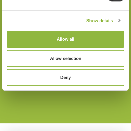
Show details
Radio Kootwijk
Allow all
Kootwijk
Doesb
Allow selection
Ede
Deny