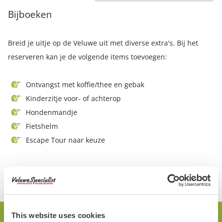
kennen de mooiste plekjes uit de omgeving en willen je
Bijboeken
ook graag helpen met het samenstellen van een mooie
route.
Breid je uitje op de Veluwe uit met diverse extra's. Bij het
reserveren kan je de volgende items toevoegen:
Ontvangst met koffie/thee en gebak
Kinderzitje voor- of achterop
Hondenmandje
Fietshelm
Escape Tour naar keuze
This website uses cookies