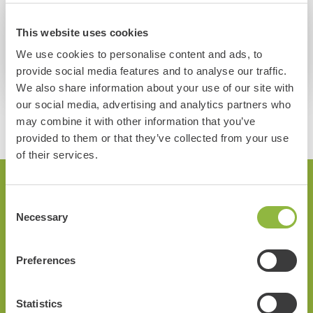
This website uses cookies
We use cookies to personalise content and ads, to
Bekijk alle recensies
provide social media features and to analyse our traffic.
We also share information about your use of our site with
our social media, advertising and analytics partners who
may combine it with other information that you’ve
provided to them or that they’ve collected from your use
of their services.
Consent
Interactieve Route
Necessary
Selection
Bij de Veluwe Specialist ga je altijd op pad met een gratis
Preferences
route. Dit kan een klassieke route zijn op papier of een
interactieve route via de app op je smartphone. Kies voor de
Statistics
informatieve variant met highlights of de hilarische fungame.