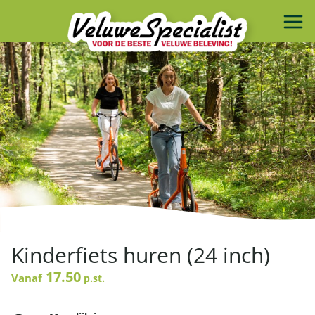
Kinderfiets huren (24 inch)
17.50
Vanaf
p.st.