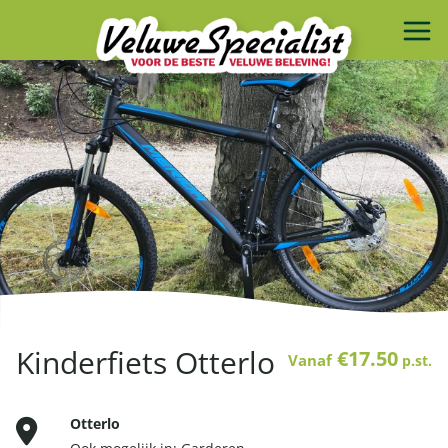
Kinderfiets Otterlo
€17.50
Vanaf
p.st.
Otterlo