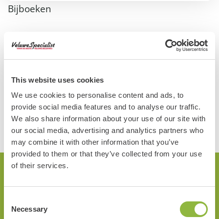
Bijboeken
Breid je uitje op de Veluwe uit met diverse extra's. Bij het
reserveren kan je de volgende items toevoegen:
Escape Tour naar keuze
This website uses cookies
Nature Game naar keuze
We use cookies to personalise content and ads, to
provide social media features and to analyse our traffic.
We also share information about your use of our site with
our social media, advertising and analytics partners who
may combine it with other information that you’ve
provided to them or that they’ve collected from your use
of their services.
Interactieve Route
Consent
Necessary
Selection
Bij de Veluwe Specialist ga je altijd op pad met een gratis