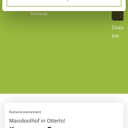
Radio Kootwijk
Kootwijk
Doesb
Ede
Komend evenement
Maisdoolhof in Otterlo!