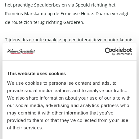
het prachtige Speulderbos en via Speuld richting het
Romeins Marskamp op de Ermelose Heide. Daarna vervolgt
de route zich terug richting Garderen.
Tijdens deze route maak je op een interactieve manier kennis
met het Romeinse verleden van de Veluwe. Laat je verrassen
door verhalen, bijzondere locaties en het prachtige
landschap onderweg!
This website uses cookies
Lees verder
We use cookies to personalise content and ads, to
provide social media features and to analyse our traffic.
We also share information about your use of our site with
Inclusief gratis interactieve Sageroute! & Inclusief entree
our social media, advertising and analytics partners who
Zandsculpturen Garderen & Kinderzitjes en
may combine it with other information that you’ve
hondenmandjes zijn gemakkelijk bij te boeken & Een
provided to them or that they’ve collected from your use
fiets huur je voor een hele dag, deze moet uiterlijk 17.30
of their services.
uur ingeleverd worden