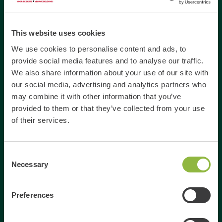
Gespecialiseerd in
This website uses cookies
We use cookies to personalise content and ads, to
Dagje uit
provide social media features and to analyse our traffic.
Dagje weg
We also share information about your use of our site with
our social media, advertising and analytics partners who
Activiteiten Veluwe
may combine it with other information that you’ve
Activiteiten Gelderland
provided to them or that they’ve collected from your use
Weekendje weg Gelderland
of their services.
Weekendje weg Veluwe
Familie uitjes Gelderland
Consent
Vrienden uitje Gelderland
Necessary
Selection
Gezinsuitje Veluwe
Bedrijfsuitje Veluwe
Preferences
Bedrijfsuitje Gelderland
Links