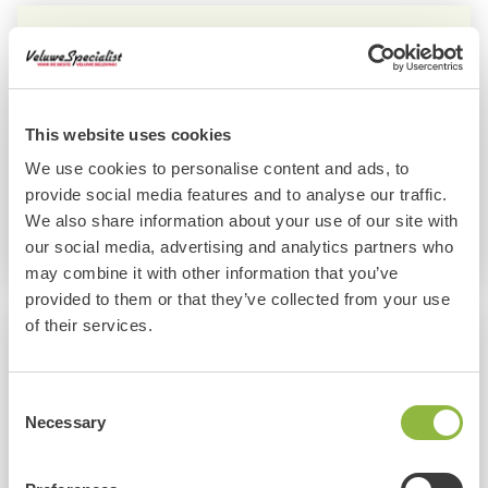
Voorbeeld tijdschema
12:45
Ontvangst
13:00
E-chopper tour met opdrachten
This website uses cookies
15:00
Pauze
We use cookies to personalise content and ads, to
15:30
Instructie in het klimbos
provide social media features and to analyse our traffic.
15:45
Start klimmen
We also share information about your use of our site with
18:00
Afsluiting
our social media, advertising and analytics partners who
may combine it with other information that you’ve
provided to them or that they’ve collected from your use
of their services.
Recensies en reacties
Mevr. A Danklof:
Dhr.
Consent
en
"Wij hebben een geweldige middag gehad in het
"Een
Necessary
Selection
per!
klimbos."