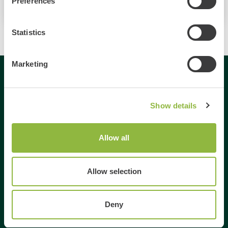
Preferences
Statistics
Marketing
Gespecialiseerd in
Show details
Dagje uit
Dagje weg
Allow all
Activiteiten Veluwe
Activiteiten Gelderland
Allow selection
Weekendje weg Gelderland
Weekendje weg Veluwe
Familie uitjes Gelderland
Deny
Vrienden uitje Gelderland