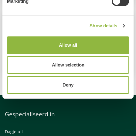
Marketing
Recensies en reacties
Show details
Dhr. Lotte Arnold:
"Het personeel dat ons begeleide tijdens ons
Allow all
 was
vrijgezellenfeest heeft onze dag gemaakt! De regen was
een domper maar hun gezelligheid was een
Allow selection
goedmakertje. "
Deny
Gespecialiseerd in
Dagje uit