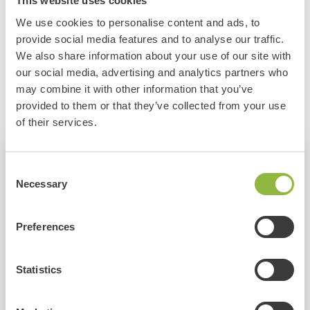
€ 62.50 p.p.
This website uses cookies
Garderen
We use cookies to personalise content and ads, to
provide social media features and to analyse our traffic.
We also share information about your use of our site with
Vragen?
our social media, advertising and analytics partners who
Neem gerust contact met ons op!
may combine it with other information that you’ve
provided to them or that they’ve collected from your use
Bel ons
Mail ons
of their services.
Voorbeeld tijdschema
Consent
Necessary
Selection
13:30
Ontvangst met koffie/thee en wat lekkers
14:00
Prison Island Veluwe
Preferences
15:30
Pauze met een drankje
16:00
Vertrek naar Garderen (5 minuten rijden)
Statistics
16:15
Vertrek op de E-chopper
17:45
Afsluiting met drankje of BBQ