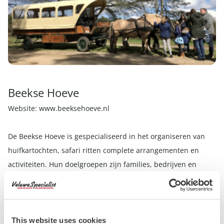
Beekse Hoeve
Website:
www.beeksehoeve.nl
De Beekse Hoeve is gespecialiseerd in het organiseren van
huifkartochten, safari ritten complete arrangementen en
activiteiten. Hun doelgroepen zijn families, bedrijven en
scholen. Ook krijgen ze veel aanvragen voor
vrijgezellenfeesten, kinderfeesten en sportieve activiteiten.
Met trots kunnen ze zeggen dat ze 12,5 jaar bestaan en al
12,5 jaar lang leuke activiteiten en arrangementen voor de
This website uses cookies