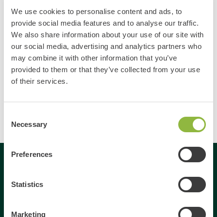
gasten mogen verzorgen. Er is dan ook niets mooiers dan het
We use cookies to personalise content and ads, to
provide social media features and to analyse our traffic.
verzorgen van een
familie of bedrijfsfeest
. In samenwerking
We also share information about your use of our site with
met de beste horeca bedrijven in en om Otterlo bieden ze
our social media, advertising and analytics partners who
dan leuke programma's aan voor elke doelgroep. Je kan het
may combine it with other information that you’ve
dus leuk combineren met een activiteit bij de
Veluwe
provided to them or that they’ve collected from your use
Specialist
, probeer bijvoorbeeld eens de grappige
E-chopper
of their services.
of
E-Loopfietsen
! Klik
hier
voor meer informatie over de
Beekse Hoeve.
Consent
Necessary
Selection
Preferences
Gespecialiseerd in
Statistics
Dagje uit
Marketing
Dagje weg