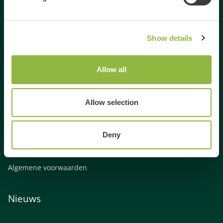
Activiteiten Veluwe
Activiteiten Gelderland
Show details
Weekendje weg Gelderland
Weekendje weg Veluwe
Familie uitjes Gelderland
Allow all
Vrienden uitje Gelderland
Gezinsuitje Veluwe
Allow selection
Bedrijfsuitje Veluwe
Bedrijfsuitje Gelderland
Deny
Links
Algemene voorwaarden
Nieuws