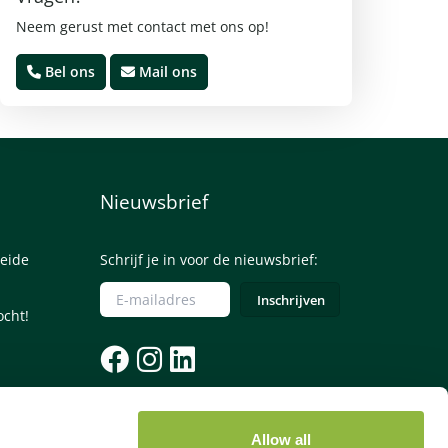
Neem gerust met contact met ons op!
Bel ons
Mail ons
Nieuwsbrief
eide
Schrijf je in voor de nieuwsbrief:
ocht!
085 - 0645245
Allow all
Let op: voor een telefonische reservering