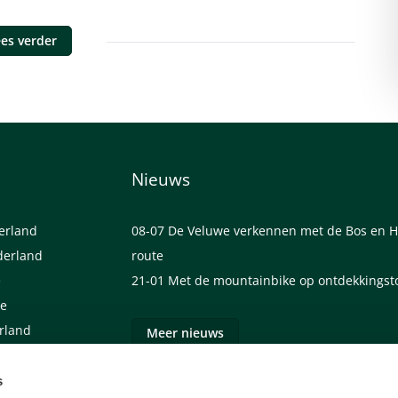
es verder
Nieuws
derland
08-07
De Veluwe verkennen met de Bos en H
derland
route
e
21-01
Met de mountainbike op ontdekkingst
we
erland
Meer nieuws
s