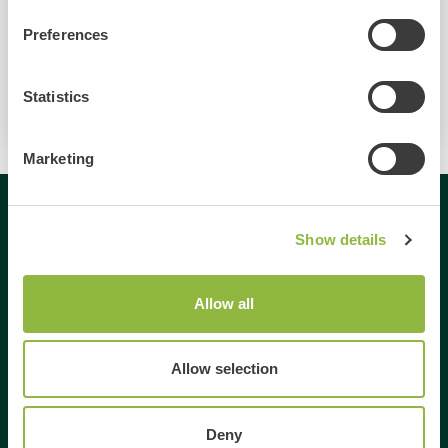
15:30
Gezamenlijke pauze en wissel
Preferences
16:00
Vervolg programma
17:45
Borrel en prijsuitreiking
Statistics
18:15
BBQ of buffet
Marketing
Gespecialiseerd in
Show details
Dagje uit
Allow all
Dagje weg
Activiteiten Veluwe
Allow selection
Activiteiten Gelderland
Weekendje weg Gelderland
Deny
Weekendje weg Veluwe