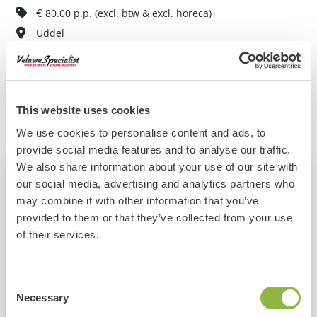
€
80.00 p.p. (excl. btw & excl. horeca)
Uddel
Vragen?
Neem gerust met contact met ons op!
This website uses cookies
Bel ons
Mail ons
We use cookies to personalise content and ads, to
provide social media features and to analyse our traffic.
We also share information about your use of our site with
Voorbeeld tijdschema
our social media, advertising and analytics partners who
may combine it with other information that you’ve
Dagprogramma
/
Middagprogramma
provided to them or that they’ve collected from your use
of their services.
10:30
Ontvangst met koffie en thee & gebak
11:00
Start programma met gezamenlijke activiteit
Consent
12:45
Broodjeslunch
Necessary
Selection
13:45
Vervolg activiteitenprogramma