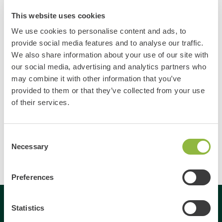
This website uses cookies
Prison Island Veluwe&E-chopper tour door het
We use cookies to personalise content and ads, to
Kroondomein
provide social media features and to analyse our traffic.
3 uur
We also share information about your use of our site with
our social media, advertising and analytics partners who
Vanaf 15 personen
may combine it with other information that you’ve
€
62.50 p.p. (excl. btw & excl. horeca)
provided to them or that they’ve collected from your use
Uddel
of their services.
Vragen?
Consent
Neem gerust met contact met ons op!
Necessary
Selection
Bel ons
Mail ons
Preferences
Statistics
Gespecialiseerd in