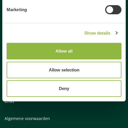
Marketing
Dagje uit
Dagje weg
Activiteiten Veluwe
Show details
Activiteiten Gelderland
Weekendje weg Gelderland
Allow all
Weekendje weg Veluwe
Familie uitjes Gelderland
Vrienden uitje Gelderland
Allow selection
Gezinsuitje Veluwe
Bedrijfsuitje Veluwe
Deny
Bedrijfsuitje Gelderland
Links
Algemene voorwaarden