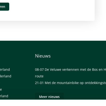
uren
Nieuws
derland
08-07
De Veluwe verkennen met de Bos en H
derland
route
e
21-01
Met de mountainbike op ontdekkingst
we
erland
Meer nieuws