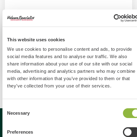
Tip
Schaapskooi Ermelose heide
Leuk weetje! De schaapskooi van Ermelo is een van de
grootste van Nederland. Ook hebben ze hier een
This website uses cookies
bezoekerscentrum en leuke winkel waar je wol,
We use cookies to personalise content and ads, to provide
streekproducten en souvenirs kunt kopen.
social media features and to analyse our traffic. We also
share information about your use of our site with our social
Fiets(en) huren
media, advertising and analytics partners who may combine i
with other information that you’ve provided to them or that
they’ve collected from your use of their services.
Consent
Necessary
Selection
Gespecialiseerd in
Preferences