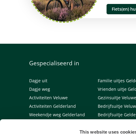
Fiets(en) h
Gespecialiseerd in
Dagje uit
Familie uitjes Gel
Dagje weg
Vrienden uitje Gel
Activiteiten Veluwe
Gezinsuitje Veluw
Activiteiten Gelderland
Bedrijfsuitje Velu
Weekendje weg Gelderland
Bedrijfsuitje Geld
Weekendje weg Veluwe
Links
This website uses cookie