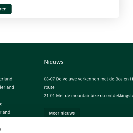
uren
Nieuws
derland
08-07
De Veluwe verkennen met de Bos en H
derland
route
e
21-01
Met de mountainbike op ontdekkingst
we
erland
Meer nieuws
s