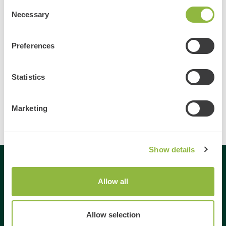
Meer informatie
Consent
Necessary
Selection
Preferences
Bekijk alle evenementen
Delen
Statistics
Marketing
Show details
Gespecialiseerd in
Allow all
Dagje uit
Allow selection
Dagje weg