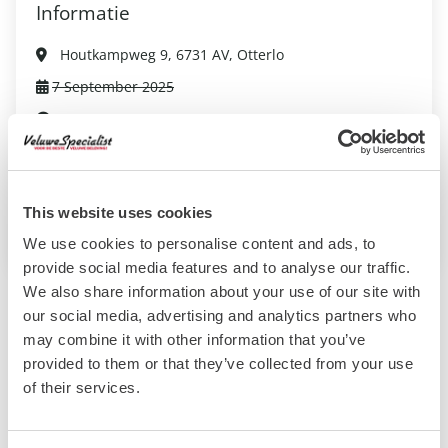
Informatie
Houtkampweg 9, 6731 AV, Otterlo
7 September 2025
13:00 - 15:00
Volwassene: €13,40
Kind: €6,70
This website uses cookies
Website evenement
We use cookies to personalise content and ads, to
provide social media features and to analyse our traffic.
We also share information about your use of our site with
our social media, advertising and analytics partners who
Bekijk ook deze evenementen:
may combine it with other information that you’ve
provided to them or that they’ve collected from your use
of their services.
Ballonfiësta Barneveld
Barneveld