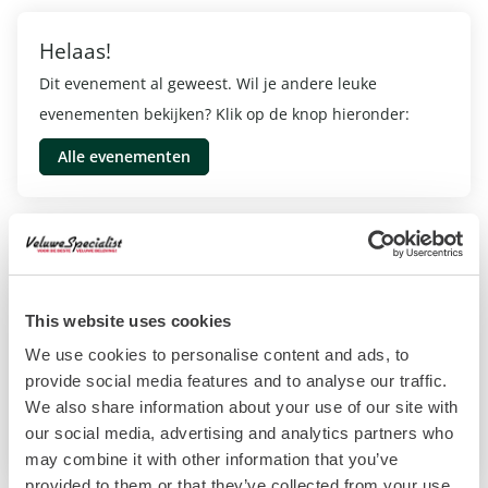
Helaas!
Dit evenement al geweest. Wil je andere leuke
evenementen bekijken? Klik op de knop hieronder:
Alle evenementen
Informatie
Beekbergen, Loenen, Apeldoorn, Eerbeek, Dieren
This website uses cookies
6 September 2025 - 7 September 2025
We use cookies to personalise content and ads, to
08:30 - 17:30
provide social media features and to analyse our traffic.
We also share information about your use of our site with
Website evenement
our social media, advertising and analytics partners who
may combine it with other information that you’ve
provided to them or that they’ve collected from your use