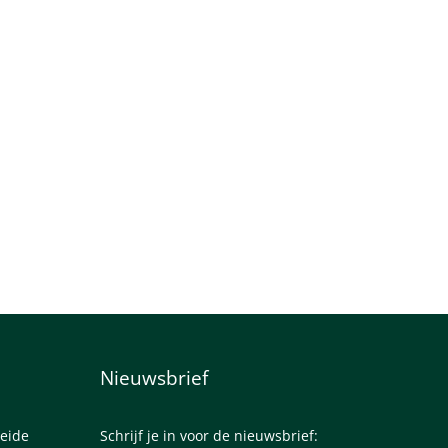
Bloeiende heidewandeling
Heidew
Staverden
Ede
Meer informatie
Nieuwsbrief
eide
Schrijf je in voor de nieuwsbrief: