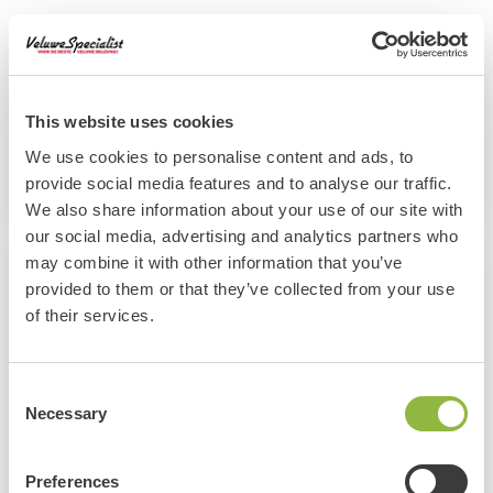
Helaas!
Dit evenement al geweest. Wil je andere leuke
This website uses cookies
evenementen bekijken? Klik op de knop hieronder:
We use cookies to personalise content and ads, to
Alle evenementen
provide social media features and to analyse our traffic.
We also share information about your use of our site with
our social media, advertising and analytics partners who
may combine it with other information that you’ve
Informatie
provided to them or that they’ve collected from your use
of their services.
Zendstation Radio Kootwijk Radioweg 1, 7348 BG, Kootwijk
21 Juni 2025
Consent
11:00 - 13:30
Necessary
Selection
Volwassene: €19,50
Kind: €8,00
Preferences