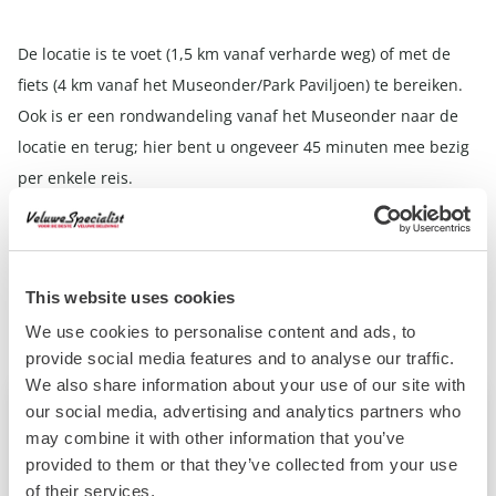
De locatie is te voet (1,5 km vanaf verharde weg) of met de
fiets (4 km vanaf het Museonder/Park Paviljoen) te bereiken.
Ook is er een rondwandeling vanaf het Museonder naar de
locatie en terug; hier bent u ongeveer 45 minuten mee bezig
per enkele reis.
In het kort:
Tip! Neem uw eigen snoeischaar mee.
This website uses cookies
Er kan op locatie tot 17:00 geknipt worden, de bon kan bij het
Museonder gehaald worden tot 16:00.
We use cookies to personalise content and ads, to
provide social media features and to analyse our traffic.
We also share information about your use of our site with
our social media, advertising and analytics partners who
Helaas!
may combine it with other information that you’ve
Dit evenement al geweest. Wil je andere leuke
provided to them or that they’ve collected from your use
evenementen bekijken? Klik op de knop hieronder:
of their services.