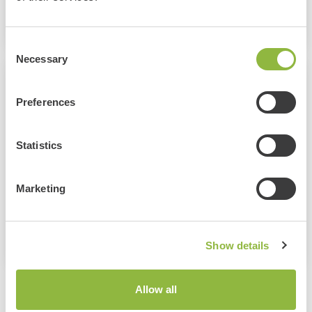
Alle evenementen
Consent
Necessary
Selection
Informatie
Preferences
Houtkampweg 9, Otterlo , Otterlo/Hoenderloo/Schaarsbergen
24 Augustus 2025
Statistics
10:00 - 16:00
Volwassene: gratis - excl. entree ticket Park
Marketing
Kind: gratis - excl. entree ticket Park
Website evenement
Show details
Allow all
Bekijk ook deze evenementen: