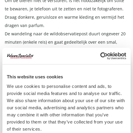
Om de dieren niet te verstoren, is het noodzakelijk om stilte
te bewaren, je telefoon uit te zetten en niet te fotograferen.
Draag donkere, geruisloze en warme kleding en vermijd het
dragen van parfum.
De wandeling naar de wildobservatiepost duurt ongeveer 20
minuten (enkele reis) en gaat gedeeltelijk over een smal,
onverhard en oneffen pad. Op de terugweg is het
schemerig/donker. Het is daarom belangrijk dat je goed ter
been bent.
Deelname is vanaf 12 jaar, zonder honden.
This website uses cookies
We use cookies to personalise content and ads, to
Meer informatie en online reserveren: www.glk.nl/excursies.
provide social media features and to analyse our traffic.
We also share information about your use of our site with
our social media, advertising and analytics partners who
may combine it with other information that you’ve
Helaas!
provided to them or that they’ve collected from your use
Dit evenement al geweest. Wil je andere leuke
of their services.