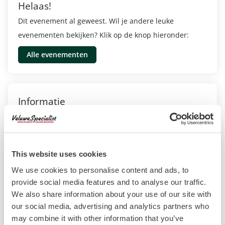
Helaas!
Dit evenement al geweest. Wil je andere leuke
evenementen bekijken? Klik op de knop hieronder:
Alle evenementen
Informatie
Dorpsstraat 2, Otterlo
28 Mei 2026
This website uses cookies
16:30 - 21:00
We use cookies to personalise content and ads, to
Volwassene: €17,50
provide social media features and to analyse our traffic.
Kind: €17,50
We also share information about your use of our site with
our social media, advertising and analytics partners who
Website evenement
may combine it with other information that you’ve