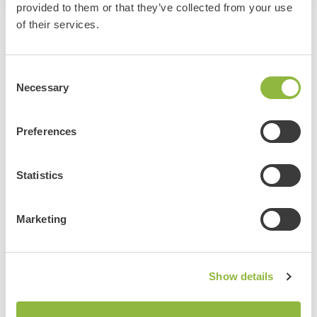
provided to them or that they’ve collected from your use
of their services.
Bekijk ook deze evenementen:
Consent
Necessary
Selection
Kunstfair Kootwijkerbroek
Kootwijkerbroek
Preferences
Meer informatie
Statistics
Bekijk alle evenementen
Marketing
Delen
Show details