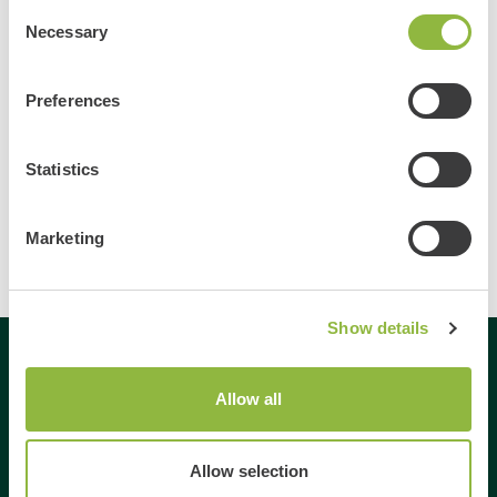
Meer informatie
Consent
Necessary
Selection
Preferences
Bekijk alle evenementen
Delen
Statistics
Marketing
Show details
Gespecialiseerd in
Allow all
Dagje uit
Allow selection
Dagje weg