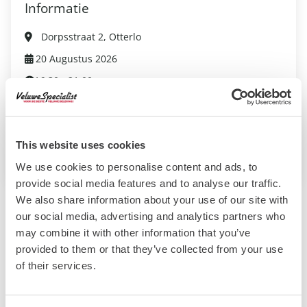
Informatie
Dorpsstraat 2, Otterlo
20 Augustus 2026
16:30 - 21:00
Volwassene: €17,50
Kind: €17,50
This website uses cookies
Website evenement
We use cookies to personalise content and ads, to
provide social media features and to analyse our traffic.
We also share information about your use of our site with
our social media, advertising and analytics partners who
Bekijk ook deze evenementen:
may combine it with other information that you’ve
provided to them or that they’ve collected from your use
of their services.
Maisdoolhof in Otterlo!
Otterlo