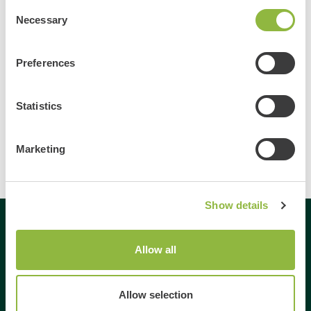
Meer informatie
Consent
Necessary
Selection
Preferences
Bekijk alle evenementen
Delen
Statistics
Marketing
Show details
Gespecialiseerd in
Allow all
Dagje uit
Allow selection
Dagje weg