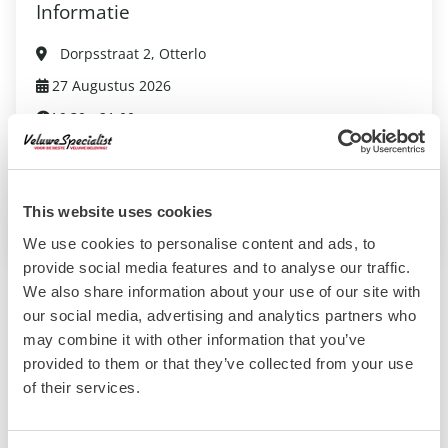
Informatie
Dorpsstraat 2, Otterlo
27 Augustus 2026
16:30 - 21:00
Volwassene: €17,50
Kind: €17,50
This website uses cookies
Website evenement
We use cookies to personalise content and ads, to
provide social media features and to analyse our traffic.
We also share information about your use of our site with
our social media, advertising and analytics partners who
Bekijk ook deze evenementen:
may combine it with other information that you’ve
provided to them or that they’ve collected from your use
of their services.
Heideweek Ede
Ede