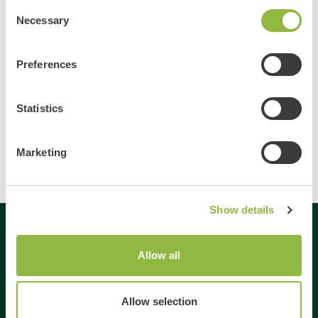
Meer informatie
Consent
Necessary
Selection
Preferences
Bekijk alle evenementen
Delen
Statistics
Marketing
Show details
Gespecialiseerd in
Allow all
Dagje uit
Allow selection
Dagje weg