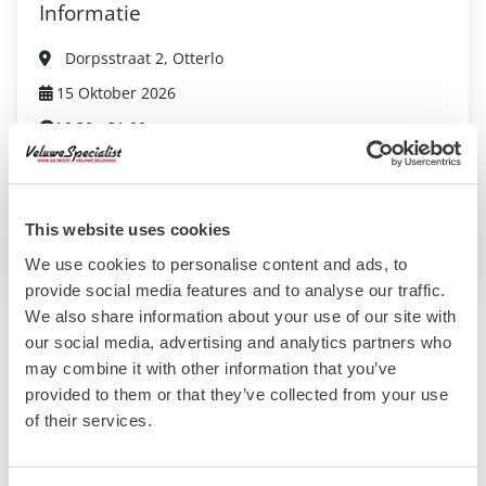
Informatie
Dorpsstraat 2, Otterlo
15 Oktober 2026
16:30 - 21:00
Volwassene: €17,50
Kind: €17,50
This website uses cookies
Website evenement
We use cookies to personalise content and ads, to
provide social media features and to analyse our traffic.
We also share information about your use of our site with
our social media, advertising and analytics partners who
Bekijk ook deze evenementen:
may combine it with other information that you’ve
provided to them or that they’ve collected from your use
of their services.
Ornamenten in Staphorst
Otterlo