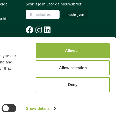
eide
Schrijf je in voor de nieuwsbrief:
ocht!
085 - 0645245
Allow all
Let op: voor een telefonische reservering
alyse our
betaal je €4,50 reserveringskosten.
ing and
Allow selection
r that
Deny
Show details