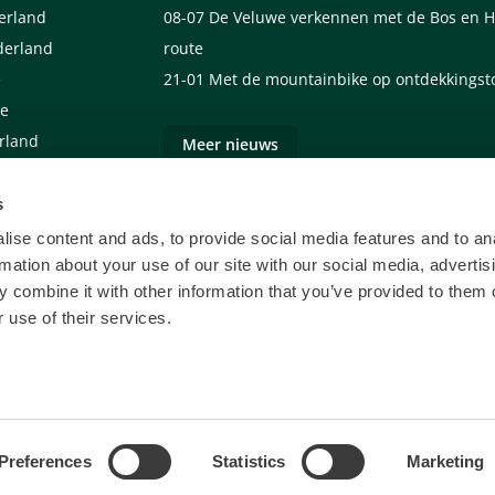
derland
08-07
De Veluwe verkennen met de Bos en H
derland
route
e
21-01
Met de mountainbike op ontdekkingst
we
erland
Meer nieuws
s
ise content and ads, to provide social media features and to an
rmation about your use of our site with our social media, advertis
 combine it with other information that you’ve provided to them o
 use of their services.
De Veluwe Specialist
Links
Preferences
Statistics
Marketing