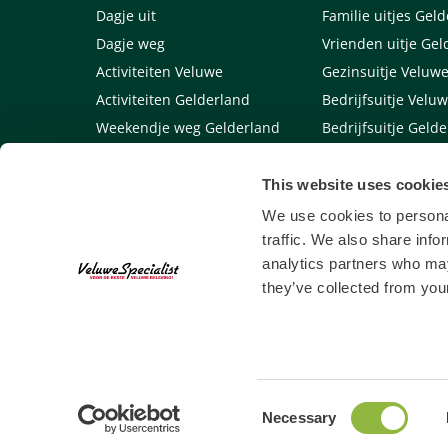
Dagje uit
Familie uitjes Gel
Dagje weg
Vrienden uitje Gel
Activiteiten Veluwe
Gezinsuitje Veluw
Activiteiten Gelderland
Bedrijfsuitje Velu
Weekendje weg Gelderland
Bedrijfsuitje Geld
Weekendje weg Veluwe
Links
This website uses cookie
Algemene voorwaarden
We use cookies to personal
traffic. We also share info
analytics partners who may
they’ve collected from your
Consent
Necessary
Selection