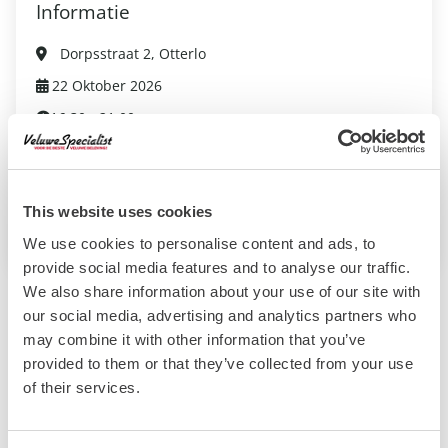
Informatie
Dorpsstraat 2, Otterlo
22 Oktober 2026
16:30 - 21:00
Volwassene: €17,50
Kind: €17,50
This website uses cookies
Website evenement
We use cookies to personalise content and ads, to
provide social media features and to analyse our traffic.
We also share information about your use of our site with
our social media, advertising and analytics partners who
Bekijk ook deze evenementen:
may combine it with other information that you’ve
provided to them or that they’ve collected from your use
of their services.
Cannenburch Ontluikt
Vaassen