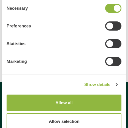
Meer informatie
Consent
Necessary
Selection
Preferences
Bekijk alle evenementen
Delen
Statistics
Marketing
Show details
Gespecialiseerd in
Allow all
Dagje uit
Allow selection
Dagje weg