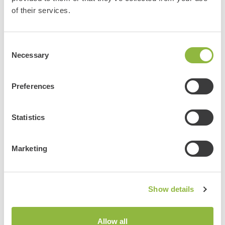
of their services.
Bekijk ook deze evenementen:
Consent
Duo Marathon Putten
Necessary
Selection
Putten
Meer informatie
Preferences
Statistics
Bekijk alle evenementen
Marketing
Delen
Show details
Allow all