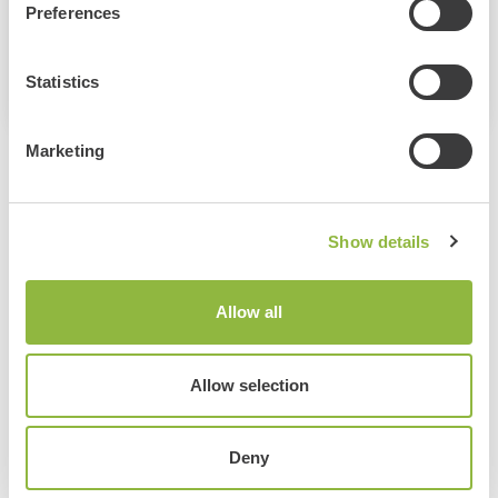
Preferences
Volwassene: €6,00
Website evenement
Statistics
Marketing
Bekijk ook deze evenementen:
Show details
Heideweek Ede
Ede
Allow all
Meer informatie
Allow selection
Bekijk alle evenementen
Deny
Delen