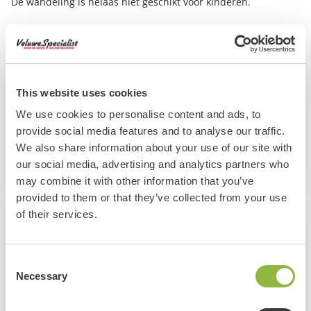
De wandeling is helaas niet geschikt voor kinderen.
Meer informatie en online reserveren: www.glk.nl/excursies
This website uses cookies
Helaas!
We use cookies to personalise content and ads, to
Dit evenement al geweest. Wil je andere leuke
provide social media features and to analyse our traffic.
evenementen bekijken? Klik op de knop hieronder:
We also share information about your use of our site with
Alle evenementen
our social media, advertising and analytics partners who
may combine it with other information that you’ve
provided to them or that they’ve collected from your use
of their services.
Informatie
Wiemanstraat 23, Emst
Consent
Necessary
Selection
6 Juni 2026
14:00 - 15:30