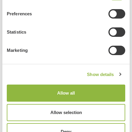
07:00 - 09:00
Preferences
Volwassene: €6,00
Kind: €3,00
Statistics
Website evenement
Marketing
Bekijk ook deze evenementen:
Show details
Ballonfiësta Barneveld
Allow all
Barneveld
Meer informatie
Allow selection
Deny