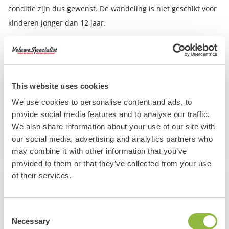
conditie zijn dus gewenst. De wandeling is niet geschikt voor
kinderen jonger dan 12 jaar.
Meer informatie en online reserveren: www.glk.nl/excursies
This website uses cookies
Helaas!
We use cookies to personalise content and ads, to
Dit evenement al geweest. Wil je andere leuke
provide social media features and to analyse our traffic.
evenementen bekijken? Klik op de knop hieronder:
We also share information about your use of our site with
our social media, advertising and analytics partners who
Alle evenementen
may combine it with other information that you’ve
provided to them or that they’ve collected from your use
of their services.
Informatie
Consent
P-plaats GLK Edeseweg, Wekerom
Necessary
Selection
13 Juni 2026