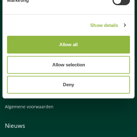
Marketing
Dagje weg
Activiteiten Veluwe
Activiteiten Gelderland
Show details
Weekendje weg Gelderland
Weekendje weg Veluwe
Allow all
Familie uitjes Gelderland
Vrienden uitje Gelderland
Gezinsuitje Veluwe
Allow selection
Bedrijfsuitje Veluwe
Bedrijfsuitje Gelderland
Deny
Links
Algemene voorwaarden
Nieuws