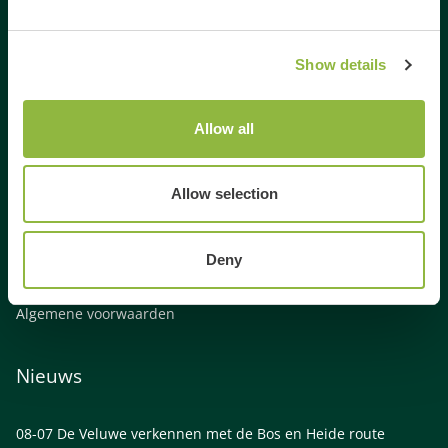
Activiteiten Veluwe
Activiteiten Gelderland
Weekendje weg Gelderland
Show details
Weekendje weg Veluwe
Familie uitjes Gelderland
Allow all
Vrienden uitje Gelderland
Gezinsuitje Veluwe
Allow selection
Bedrijfsuitje Veluwe
Bedrijfsuitje Gelderland
Links
Deny
Algemene voorwaarden
Nieuws
08-07
De Veluwe verkennen met de Bos en Heide route