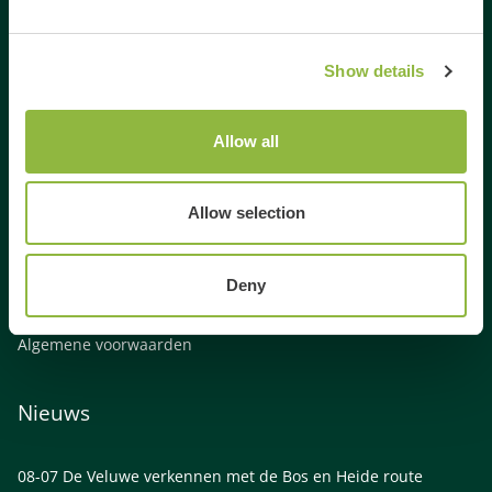
Activiteiten Veluwe
Activiteiten Gelderland
Weekendje weg Gelderland
Show details
Weekendje weg Veluwe
Familie uitjes Gelderland
Allow all
Vrienden uitje Gelderland
Gezinsuitje Veluwe
Allow selection
Bedrijfsuitje Veluwe
Bedrijfsuitje Gelderland
Links
Deny
Algemene voorwaarden
Nieuws
08-07
De Veluwe verkennen met de Bos en Heide route