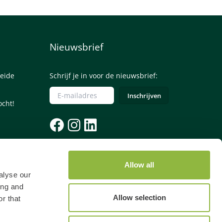
Nieuwsbrief
eide
Schrijf je in voor de nieuwsbrief:
ocht!
085 - 0645245
Allow all
Let op: voor een telefonische reservering
alyse our
betaal je €4,50 reserveringskosten.
ing and
Allow selection
r that