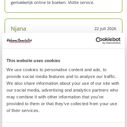
gemakkelijk online te boeken. Vlotte service.
Njana
22 juli 2026
Over
E-chopper
Locatie
Garderen
This website uses cookies
Super vriendelijke mensen, mooie route. Wij hebben
We use cookies to personalise content and ads, to
genoten!
provide social media features and to analyse our traffic.
We also share information about your use of our site with
our social media, advertising and analytics partners who
Jos
20 juli 2026
may combine it with other information that you’ve
provided to them or that they’ve collected from your use
Over
Elektrische fietsen
of their services.
Locatie
Garderen