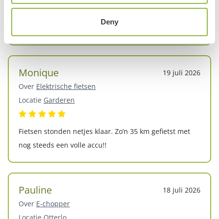
Mooie fietsroute met de loopfiets gedaan leuke
Deny
activiteit zeker een aanrader!
Monique
19 juli 2026
Over
Elektrische fietsen
Locatie
Garderen
Fietsen stonden netjes klaar. Zo’n 35 km gefietst met
nog steeds een volle accu!!
Pauline
18 juli 2026
Over
E-chopper
Locatie
Otterlo