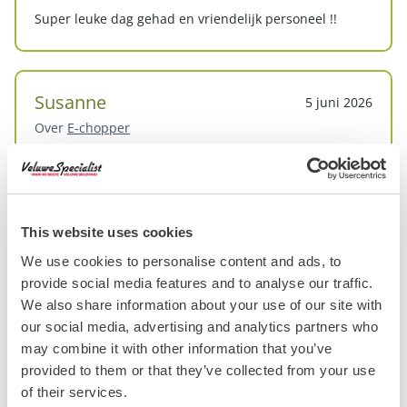
Super leuke dag gehad en vriendelijk personeel !!
Susanne
5 juni 2026
Over
E-chopper
Locatie
Garderen
We hebben een heerlijke dag gehad. De tocht is
This website uses cookies
prachtig, met veel natuur, zowel bossen als heide als
We use cookies to personalise content and ads, to
weilanden. Het is heel relaxed om op de chopper door
provide social media features and to analyse our traffic.
de bossen te toeren. De verhuurders zijn aardig en
We also share information about your use of our site with
attent. Er is voldoende ruimte in de buurt om je auto te
our social media, advertising and analytics partners who
parkeren. Na afloop hebben we een lekker ijsje bij de
may combine it with other information that you’ve
IJstijd gegeten.
provided to them or that they’ve collected from your use
of their services.