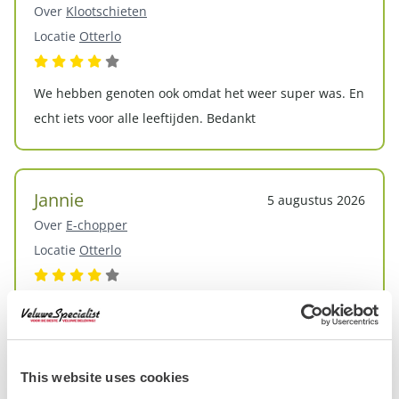
Over
Klootschieten
Locatie
Otterlo
We hebben genoten ook omdat het weer super was. En
echt iets voor alle leeftijden. Bedankt
Jannie
5 augustus 2026
Over
E-chopper
Locatie
Otterlo
Een hele mooie route. En fijn dat je onder tussen ook
ergens kunt stoppen of om even foto's te maken en
even ergens te gaan eten en drinken.
This website uses cookies