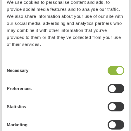
We use cookies to personalise content and ads, to
provide social media features and to analyse our traffic.
Wilga
4 augustus 2026
We also share information about your use of our site with
Over
Elektrische fietsen
our social media, advertising and analytics partners who
Locatie
Garderen
may combine it with other information that you’ve
provided to them or that they’ve collected from your use
of their services.
Vandaag lekker gefietst vanuit Garderen de fietsen
gehuurd. Na een stuk van 8 km bleek één fiets niet
lekker te fietsen. Deze werd na een belletje gewoon
Consent
Necessary
Selection
omgeruild. Helemaal super
Preferences
k.
3 augustus 2026
Statistics
Over
Bakfiets huren
Locatie
Garderen
Marketing