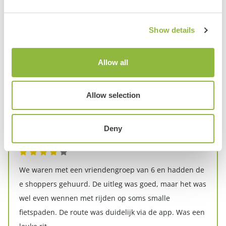
Het was voor ons een speciale dag, hier hebben ze
heel leuk op ingespeeld. Om voor de eerste keer met
Show details
een bakfiets te fietsen was een hele ervaring. Deze
hadden ze bovendien geweldig versierd. Zeker aan te
Allow all
bevelen.
Allow selection
Yvonne
3 augustus 2026
Over
E-chopper
Deny
Locatie
Garderen
We waren met een vriendengroep van 6 en hadden de
e shoppers gehuurd. De uitleg was goed, maar het was
wel even wennen met rijden op soms smalle
fietspaden. De route was duidelijk via de app. Was een