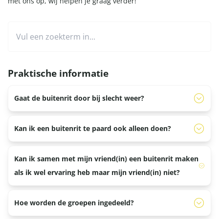
met ons op, wij helpen je graag verder!
Praktische informatie
Gaat de buitenrit door bij slecht weer?
Er kan gereden worden in de binnenbak of er kan met de
Kan ik een buitenrit te paard ook alleen doen?
manege een nieuwe afspraak gemaakt worden. Het is aan
de manege om te bepalen of de buitenrit wel of niet
Nee, een buitenrit te paard is mogelijk vanaf 2 personen.
Kan ik samen met mijn vriend(in) een buitenrit maken
doorgaat. Bij regen kan er gewoon gereden worden.
als ik wel ervaring heb maar mijn vriend(in) niet?
Alleen bij extreme weersomstandigheden zal de buitenrit
worden afgelast.
Ja, het niveau van de buitenrit wordt dan aangepast op
Hoe worden de groepen ingedeeld?
de persoon die geen ervaring heeft.